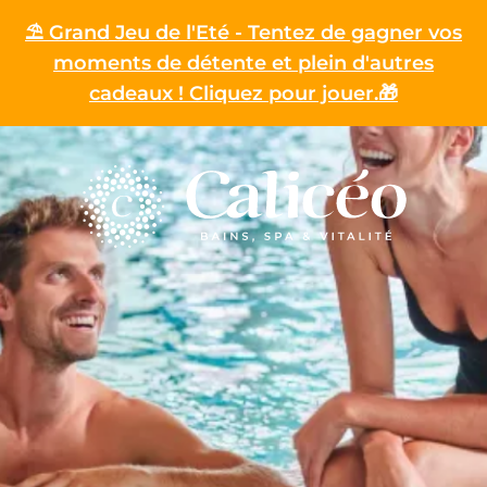
⛱️ Grand Jeu de l'Eté - Tentez de gagner vos
moments de détente et plein d'autres
cadeaux ! Cliquez pour jouer.🎁
Homepage